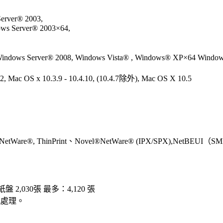
rver® 2003,
ws Server® 2003×64,
indows Server® 2008, Windows Vista® , Windows® XP×64 Window
2, Mac OS x 10.3.9 - 10.4.10, (10.4.7除外), Mac OS X 10.5
NetWare®, ThinPrint、Novel®NetWare® (IPX/SPX),NetBEUI（SM
盤 2,030張 最多：4,120 張
打孔處理。