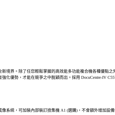
全新境界。除了任您輕鬆掌握的高效能多功能複合機各種優點之外
在競爭之中脫穎而出。採用 DocuCentre-IV C5570 / C4
系統，可加裝內部裝訂撿集機 A1 (選購)，不會額外增加設