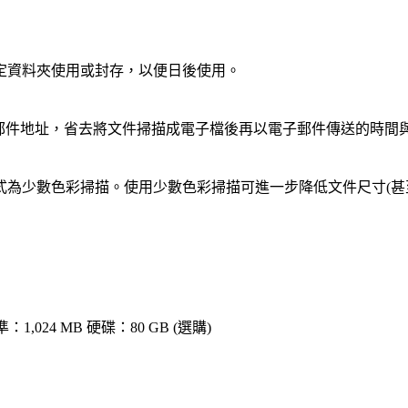
定資料夾使用或封存，以便日後使用。
子郵件地址，省去將文件掃描成電子檔後再以電子郵件傳送的時間
式為少數色彩掃描。使用少數色彩掃描可進一步降低文件尺寸(甚
標準：1,024 MB 硬碟：80 GB (選購)