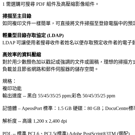
1 需選購可搜尋 PDF 組件及高壓縮影像組件。
掃描至主目錄
如同複印文件一樣簡單，可直接將文件掃描至登錄電腦中的預
輕量型目錄存取協定
(LDAP)
LDAP 可讓使用者搜尋收件者姓名以便存取預定收件者的電
高效率的資料壓縮
對於用少數顏色加以戳記或強調的文件或圖稿，理想的掃描方
負載並且節省網路和郵件伺服器的儲存空間。
規格：
複印功能
輸出速度 -- 黑白 55/45/35/25 ppm;彩色 50/45/35/25 ppm
記憶體 – ApeosPort 標準：1.5 GB 硬碟：80 GB；DocuCentre
解析度 -- 高達 1,200 x 2,400 dpi
PDL -- 標準 PCL6、PCL5(標準) Adobe PostScript®3TM (選配)