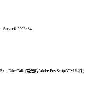
s Server® 2003×64,
B）, EtherTalk (需選購Adobe PostScript3TM 組件)