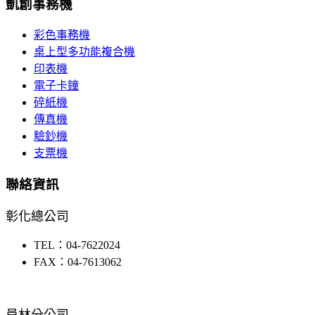
凱創事務機
彩色事務機
桌上型多功能複合機
印表機
電子卡鐘
碎紙機
傳真機
驗鈔機
支票機
聯絡資訊
彰化總公司
TEL：04-7622024
FAX：04-7613062
員林分公司