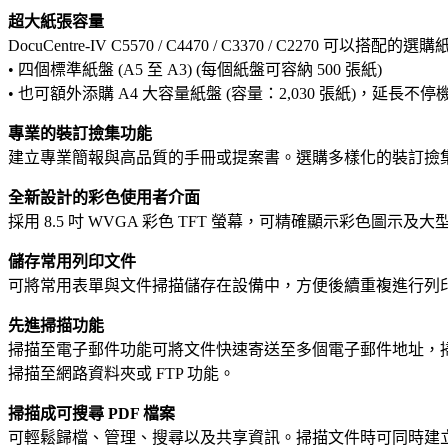
超大紙張容量
DocuCentre-IV C5570 / C4470 / C3370 / C2270 可以搭配的選
• 四個標準紙盤 (A5 至 A3) (每個紙盤可容納 500 張紙)
• 也可額外添購 A4 大容量紙盤 (容量：2,030 張紙)，延長
專業的裝訂撿集功能
建立專業簡報與高品質的手冊或提案書。選購多樣化的裝訂撿
全新設計的彩色使用者介面
採用 8.5 吋 WVGA 彩色 TFT 螢幕，可精確顯示彩
儲存常用列印文件
可將常用表單與文件掃描儲存在設備中，方便後續重複進行列
先進掃描功能
掃描至電子郵件功能可將文件快速寄送至多個電子郵件地址，
掃描至網路資料夾或 FTP 功能。
掃描成可搜尋
PDF
檔案
可輕鬆歸檔、管理、搜尋以及共享資訊。掃描文件時可同時建立可