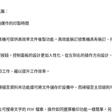
購紙盤：
不停機運作的印製時間
集機可提供高效率文件後製功能。高效能裝訂撿集機具有裝訂、
色圖示及大型按鈕。控制面板的設計更加人性化，從左到右的操作方向設
印工作，藉以提升工作效率。
掃描至資料夾功能還可將文件儲存於設備中，而掃描至主目錄則
搜尋文字的 PDF 檔案，操作如同選擇複印功能一樣簡單。另外